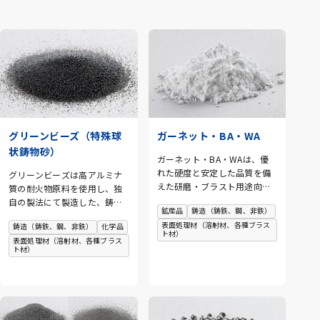
製品情報
グリーンビーズ（特殊球
ガーネット・BA・WA
状鋳物砂）
ガーネット・BA・WAは、優
れた硬度と安定した品質を備
グリーンビーズは高アルミナ
えた研磨・ブラスト用途向け
質の耐火物原料を使用し、独
の高機能素材です。用途や加
自の製法にて製造した、鋳造
鉱産品
鋳造（鋳鉄、鋼、非鉄）
工条件に応じた粒度展開によ
用の耐火球状 砂です。写真の
表面処理材（溶射材、各種ブラス
鋳造（鋳鉄、鋼、非鉄）
化学品
り、表面処理や仕上げ工程に
ように、真球状で空隙なども
ト材）
おいて安定した研削力と均一
表面処理材（溶射材、各種ブラス
存在せず、流動性、充填性に
ト材）
な加工面を実現します。工業
優れており、今後の鋳造工程
用途を中心に、幅広い分野で
をより効率的に進化させる事
使用されています。
が可能な素材です。また、他
にも様々な用途を開発中で
す。