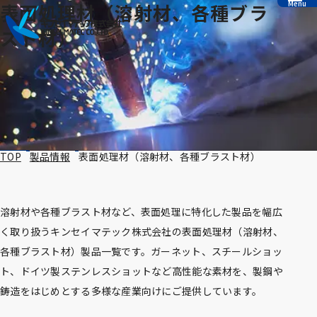
Menu
表面処理材（溶射材、各種ブラ
本文へ移動
スト材）
TOP
製品情報
表面処理材（溶射材、各種ブラスト材）
溶射材や各種ブラスト材など、表面処理に特化した製品を幅広
く取り扱うキンセイマテック株式会社の表面処理材（溶射材、
各種ブラスト材）製品一覧です。ガーネット、スチールショッ
ト、ドイツ製ステンレスショットなど高性能な素材を、製鋼や
鋳造をはじめとする多様な産業向けにご提供しています。