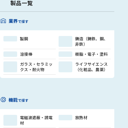
スブラスト材に代わる新材料
製品一覧
として､ご紹介しております。
この『GRITTAL』は破砕性が
低く、セラミックスブラスト
業界
で探す
材と比較して高い耐用度が特
徴です。
製鋼
鋳造（鋳鉄、鋼、
非鉄）
溶接棒
樹脂・電子・塗料
ガラス・セラミッ
ライフサイエンス
クス・耐火物
（化粧品、農薬）
機能
で探す
電磁波遮蔽・誘電
放熱材
材