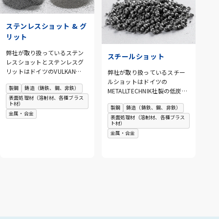
ステンレスショット & グ
リット
弊社が取り扱っているステン
スチールショット
レスショットとステンレスグ
リットはドイツのVULKAN
弊社が取り扱っているスチー
INOX社製の『CHRONITAL 』
ルショットはドイツの
製鋼
鋳造（鋳鉄、鋼、非鉄）
(ステンレスショット)と
METALLTECHNIK社製の低炭素
表面処理材（溶射材、各種ブラス
『GRITTAL』 (ステンレスグリ
スチールショット
ト材）
製鋼
鋳造（鋳鉄、鋼、非鉄）
ット)です。『CHRONITAL』
『FERROSAD』です。ブラス
金属・合金
表面処理材（溶射材、各種ブラス
は、アトマイズ製法でつくら
ト材として、幅広く使用され
ト材）
れた球状ステンレスショット
ています。
金属・合金
材です。ステンレスカットワ
イヤーと比べ、角がなく球状
化されているため、ブラスト
機に補充した際、表面粗度が
大きく変化する心配がありま
せん。また平均粒径が0.1mm
から2.5mmのものまで、幅広
い品揃えとなっております。
『GRITTAL』は、セラミック