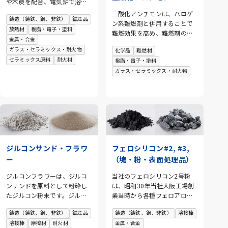
や木炭を配合、電気炉で溶融
し、取鍋に抽出したあとで、
三酸化アンチモンは、ハロゲ
鋳造（鋳鉄、鋼、非鉄）
鉱産品
破砕、整粒して造られます。
ン系難燃剤と併用することで
放熱材
樹脂・電子・塗料
金属シリコンは生産に膨大な
難燃効果を高め、難燃剤の添
金属・合金
電力を消費するため、国内生
加量を低減します。 弊社は、
産はおこなわれておりませ
ガラス・セラミックス・耐火物
化学品
難燃材
ベルギーのCampine社の三酸
ん。現在は中国を中心に、オ
セラミックス原料
耐火材
樹脂・電子・塗料
化アンチモンを総代理店とし
ーストラリア、ノルウェー、
ガラス・セラミックス・耐火物
て取り扱っています。
ブラジルなどで生産されてお
り、当社ではこれらの国から
輸入された金属シリコンを粉
砕・加工分級しております。
また、平成14年7月に中国河
北省唐山市に唐山金生機能材
料有限公司を設立し、現地で
の粉砕加工も可能となりまし
ジルコンサンド・フラワ
フェロシリコン#2, #3,
た。
ー
（塊・粉・表面処理品）
ジルコンフラワーは、ジルコ
当社のフェロシリコン2号粉
ンサンドを原料として粉砕し
は、昭和30年当社大阪工場創
たジルコン粉末です。ジルコ
業当時から各種フェロアロイ
ンは溶融点が高く、耐食性に
類一連の粉体原料として継続
鋳造（鋳鉄、鋼、非鉄）
鉱産品
鋳造（鋳鉄、鋼、非鉄）
溶接棒
富み、熱による膨張が小さい
し、製造してきました。その
溶接棒
摩擦材
耐火材
金属・合金
のが特徴です。 ジルコンのも
後当社は大阪工場を発展的に