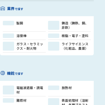
業界
で探す
製鋼
鋳造（鋳鉄、鋼、
非鉄）
溶接棒
樹脂・電子・塗料
ガラス・セラミッ
ライフサイエンス
クス・耐火物
（化粧品、農薬）
機能
で探す
電磁波遮蔽・誘電
放熱材
材
難燃材
表面処理材（溶射
材、各種ブラスト