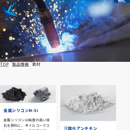
Menu
素材
本文へ移動
TOP
製品情報
素材
製品情報
金属シリコンM-Si
金属シリコンは純度の高い珪
石を原料に、オイルコークス
三酸化アンチモン