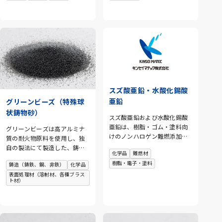
つ高い耐熱性や硬度などの特
閉鎖し、大量生産型の工場を
徴を活かして、耐火物・ブレ
各地域に分散拡充しましたの
ーキ用摩擦材・セラミックス
で昭和39年以来、本品は千葉
釉薬・研磨剤などに使用され
工場において集中生産してい
ます。また、超微粉化した製
ます。フェロシリコン2号の粒
品「A-PAX」は衛生陶器用の乳
体及び中間粉体は主として鋳
濁材として世界各国で使用さ
造業界や耐火物業界での需要
れています。
が旺盛で、当社はフェロシリ
コンメーカーと長期原料確保
スズ酸亜鉛・水酸化錫酸
のルートを確立し、常時多量
の原料を保有してお客様のご
亜鉛
グリーンビーズ（特殊球
指示に従った規格製品の調製
状鋳物砂）
スズ酸亜鉛および水酸化錫酸
も行っています。 また、当社
亜鉛は、樹脂・ゴム・塗料向
のフェロシリコン3号粉は、溶
グリーンビーズは高アルミナ
けのノンハロゲン難燃添加剤
接棒用フラックス材として製
質の耐火物原料を使用し、独
です。高い抑煙性と燃焼時の
造販売を開始し、お客様のご
自の製法にて製造した、鋳造
化学品
難燃材
ドリップ防止効果を発揮し、
要請にお応えすべく品質管理
用の耐火球状 砂です。写真の
樹脂・電子・塗料
チャー形成による延焼抑制に
鋳造（鋳鉄、鋼、非鉄）
化学品
の強化と量産体制を整えまし
ように、真球状で空隙なども
寄与します。さらに、燃焼時
表面処理材（溶射材、各種ブラス
て今日に至っています。この
存在せず、流動性、充填性に
ト材）
の有害ガス排出を抑制するこ
フェロシリコン3号粉には当社
優れており、今後の鋳造工程
とで安全性を高め、環境にも
独自に開発した技術により、
をより効率的に進化させる事
配慮した難燃設計をサポート
フェロシリコン中の多量に含
が可能な素材です。また、他
します。PVC系材料において
有するガスを除去し、フェロ
にも様々な用途を開発中で
は、三酸化アンチモンの完全