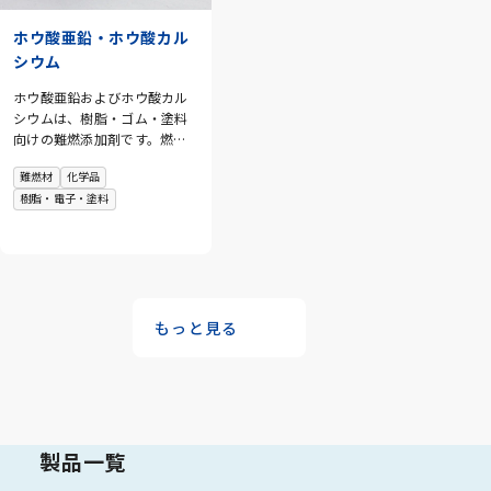
ホウ酸亜鉛・ホウ酸カル
シウム
ホウ酸亜鉛およびホウ酸カル
シウムは、樹脂・ゴム・塗料
向けの難燃添加剤です。燃焼
時に炭化層形成を促進するこ
難燃材
化学品
とで、難燃性向上に寄与しま
樹脂・電子・塗料
す。また、高い抑煙性による
火災時安全性と、燃焼時のド
リップ防止効果による延焼抑
制も発現します。三酸化アン
チモン代替として注目されて
おり、安全性と環境配慮を両
立した難燃設計をサポートし
もっと見る
ます。
製品一覧