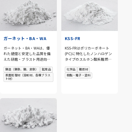
シリコンの粒子表面に特殊な
す。
な代替品としてご使用いただ
酸化被膜の造成を施している
けます。
為、安心してご使用いただけ
ますよう調製しています。
ガーネット・BA・WA
KSS-FR
ガーネット・BA・WAは、優
KSS-FRはポリカーボネート
れた硬度と安定した品質を備
(PC)に特化したノンハロゲン
えた研磨・ブラスト用途向け
タイプのスルホン酸系難燃剤
の高機能素材です。用途や加
です。PFAS代替の環境対応難
鋳造（鋳鉄、鋼、非鉄）
鉱産品
化学品
難燃材
工条件に応じた粒度展開によ
燃剤として注目されていま
表面処理材（溶射材、各種ブラス
樹脂・電子・塗料
り、表面処理や仕上げ工程に
す。少量添加で難燃性が発現
ト材）
おいて安定した研削力と均一
することから、樹脂の透明性
な加工面を実現します。工業
を損なうことなく使用可能で
用途を中心に、幅広い分野で
す。
使用されています。